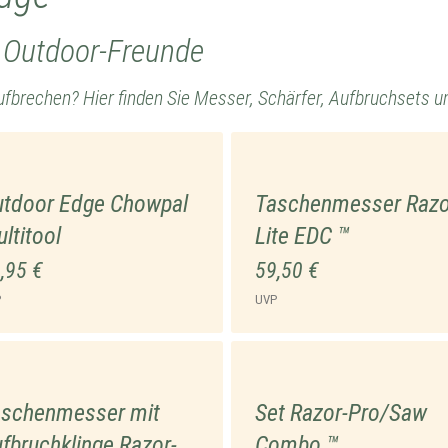
d Outdoor-Freunde
fbrechen? Hier finden Sie Messer, Schärfer, Aufbruchsets u
tdoor Edge Chowpal
Taschenmesser Razo
ltitool
Lite EDC ™
,95 €
59,50 €
P
UVP
aschenmesser mit
Set Razor-Pro/Saw
fbruchklinge Razor-
Combo ™