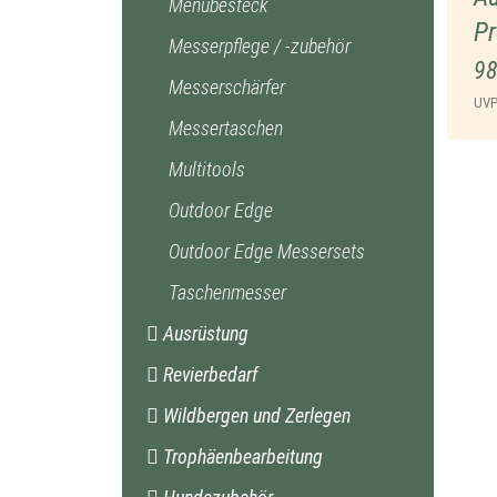
Menübesteck
Pr
Messerpflege / -zubehör
98
Messerschärfer
UV
Messertaschen
Multitools
Outdoor Edge
Outdoor Edge Messersets
Taschenmesser
Ausrüstung
Revierbedarf
Wildbergen und Zerlegen
Trophäenbearbeitung