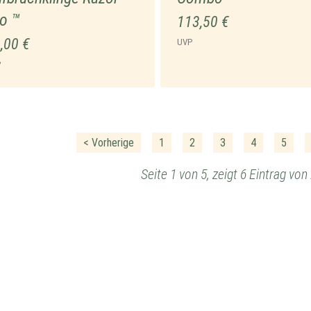
o ™
113,50 €
,00 €
UVP
P
< Vorherige
1
2
3
4
5
Seite 1 von 5, zeigt 6 Eintrag vo