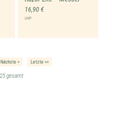
16,90 €
UVP
Nächste >
Letzte >>
n 25 gesamt