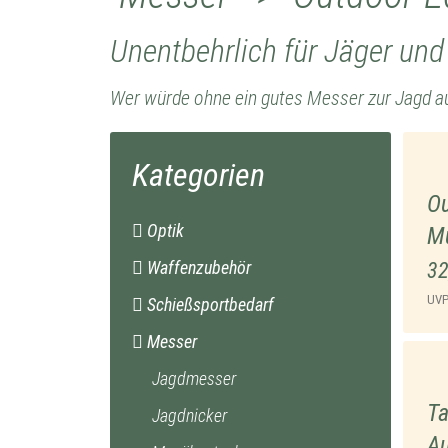
Unentbehrlich für Jäger un
Wer würde ohne ein gutes Messer zur Jagd au
Kategorien
Ou
Optik
Mu
Waffenzubehör
32
UV
Schießsportbedarf
Messer
Jagdmesser
T
Jagdnicker
Au