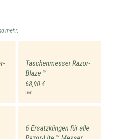
nd mehr.
r-
Taschenmesser Razor-
Blaze ™
68,90 €
UVP
6 Ersatzklingen für alle
Razor-Lite ™ Messer