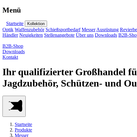
Menü
Startseite
Kollektion
Optik
Waffenzubehör
Schießsportbedarf
Messer
Ausrüstung
Revierbe
Händler
Neuigkeiten
Stellenangebote
Über uns
Downloads
B2B-Sho
B2B-Shop
Downloads
Kontakt
Ihr qualifizierter Großhandel f
Jagdzubehör, Schützen- und Ou
Startseite
Produkte
Messer