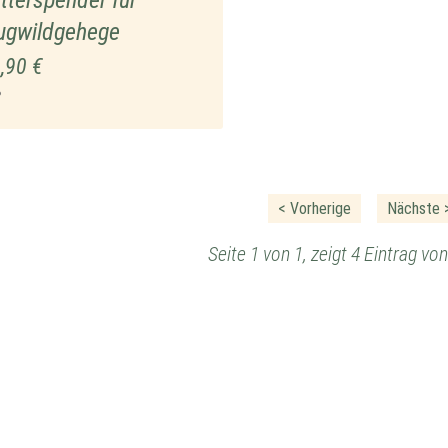
tterspender für
ugwildgehege
,90 €
P
< Vorherige
Nächste 
Seite 1 von 1, zeigt 4 Eintrag v