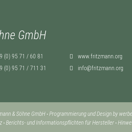
öhne GmbH
9 (0) 95 71 / 60 81
www.fritzmann.org
9 (0) 95 71 / 711 31
info@fritzmann.org
zmann & Söhne GmbH
Programmierung und Design by werb
•
z
Berichts- und Informationspflichten für Hersteller
Hinwei
•
•