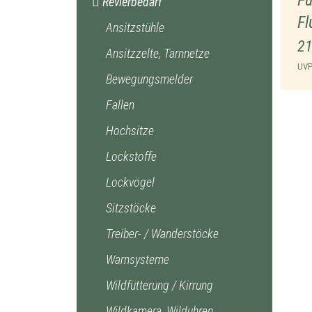
Fu
Revierbedarf
Fl
Ansitzstühle
21
Ansitzzelte, Tarnnetze
UV
Bewegungsmelder
Fallen
Hochsitze
Lockstoffe
Lockvögel
Sitzstöcke
Treiber- / Wanderstöcke
Warnsysteme
Wildfütterung / Kirrung
Wildkamera, Wilduhren