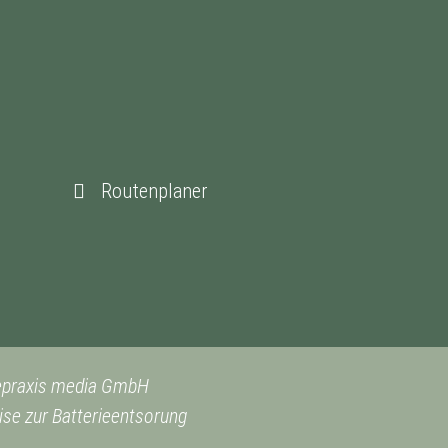
Routenplaner
epraxis media GmbH
se zur Batterieentsorung