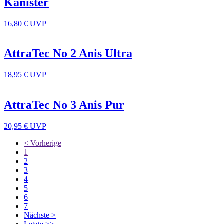
Kanister
16,80 €
UVP
AttraTec No 2 Anis Ultra
18,95 €
UVP
AttraTec No 3 Anis Pur
20,95 €
UVP
< Vorherige
1
2
3
4
5
6
7
Nächste >