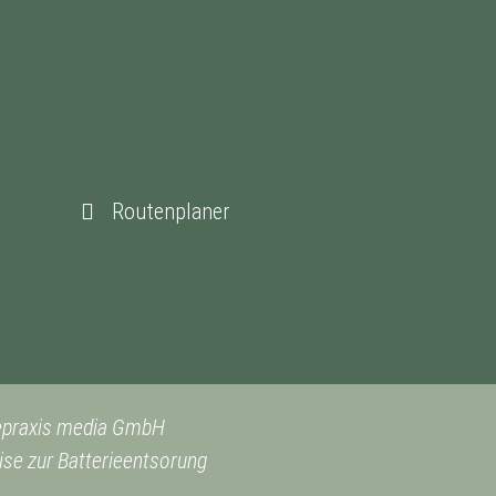
Routenplaner
epraxis media GmbH
se zur Batterieentsorung