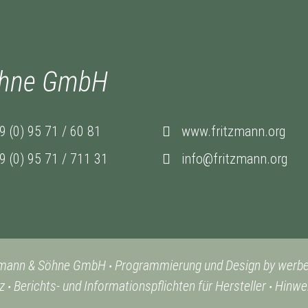
öhne GmbH
9 (0) 95 71 / 60 81
www.fritzmann.org
9 (0) 95 71 / 711 31
info@fritzmann.org
zmann & Söhne GmbH
Programmierung und Design by werb
•
z
Berichts- und Informationspflichten für Hersteller
Hinwei
•
•