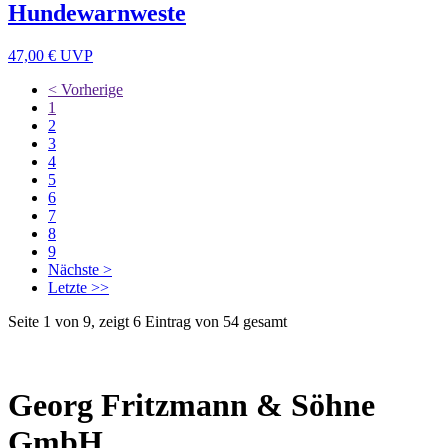
Hundewarnweste
47,00 €
UVP
< Vorherige
1
2
3
4
5
6
7
8
9
Nächste >
Letzte >>
Seite 1 von 9, zeigt 6 Eintrag von 54 gesamt
Georg Fritzmann & Söhne
GmbH