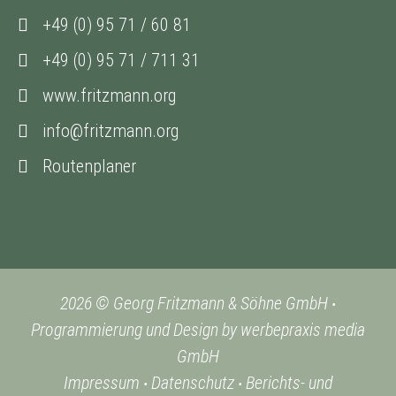
+49 (0) 95 71 / 60 81
+49 (0) 95 71 / 711 31
www.fritzmann.org
info@fritzmann.org
Routenplaner
2026 © Georg Fritzmann & Söhne GmbH
•
Programmierung und Design by werbepraxis media
GmbH
Impressum
Datenschutz
Berichts- und
•
•