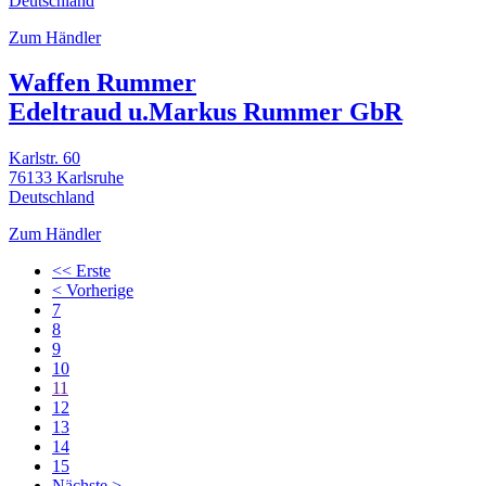
Deutschland
Zum Händler
Waffen Rummer
Edeltraud u.Markus Rummer GbR
Karlstr. 60
76133 Karlsruhe
Deutschland
Zum Händler
<< Erste
< Vorherige
7
8
9
10
11
12
13
14
15
Nächste >