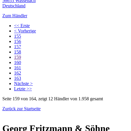
56653 Wassenach
Deutschland
Zum Händler
<< Erste
< Vorherige
155
156
157
158
159
160
161
162
163
Nächste >
Letzte >>
Seite 159 von 164, zeigt 12 Händler von 1.958 gesamt
Zurück zur Startseite
Georg Fritzmann & Söhne