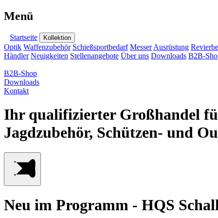
Menü
Startseite
Kollektion
Optik
Waffenzubehör
Schießsportbedarf
Messer
Ausrüstung
Revierbe
Händler
Neuigkeiten
Stellenangebote
Über uns
Downloads
B2B-Sho
B2B-Shop
Downloads
Kontakt
Ihr qualifizierter Großhandel f
Jagdzubehör, Schützen- und Ou
Neu im Programm - HQS Schal