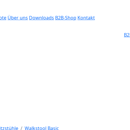
ote
Über uns
Downloads
B2B-Shop
Kontakt
B2
 Großhandel für
tzen- und
itzstühle
Walkstool Basic