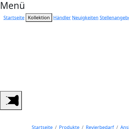
Menü
Startseite
Kollektion
Händler
Neuigkeiten
Stellenangeb
Ihr qualifizierter
Jagdzubehör, Schü
Outdoorbedarf.
Startseite
Produkte
Revierbedarf
Ans