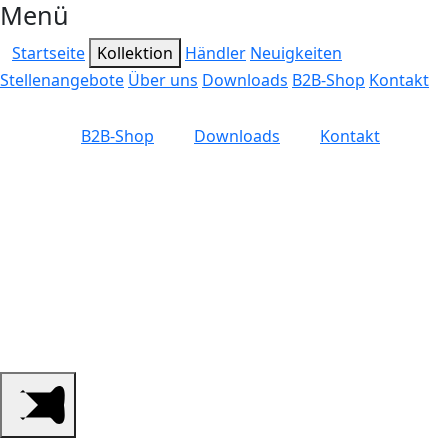
Menü
Startseite
Kollektion
Händler
Neuigkeiten
Stellenangebote
Über uns
Downloads
B2B-Shop
Kontakt
B2B-Shop
Downloads
Kontakt
Ihr qualifizierter
Großhandel für
Jagdzubehör, Schützen-
und Outdoorbedarf.