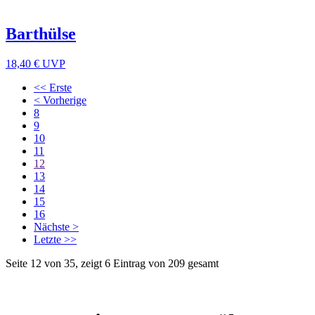
Barthülse
18,40 €
UVP
<< Erste
< Vorherige
8
9
10
11
12
13
14
15
16
Nächste >
Letzte >>
Seite 12 von 35, zeigt 6 Eintrag von 209 gesamt