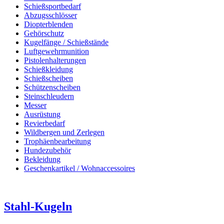
Schießsportbedarf
Abzugsschlösser
Diopterblenden
Gehörschutz
Kugelfänge / Schießstände
Luftgewehrmunition
Pistolenhalterungen
Schießkleidung
Schießscheiben
Schützenscheiben
Steinschleudern
Messer
Ausrüstung
Revierbedarf
Wildbergen und Zerlegen
Trophäenbearbeitung
Hundezubehör
Bekleidung
Geschenkartikel / Wohnaccessoires
Stahl-Kugeln