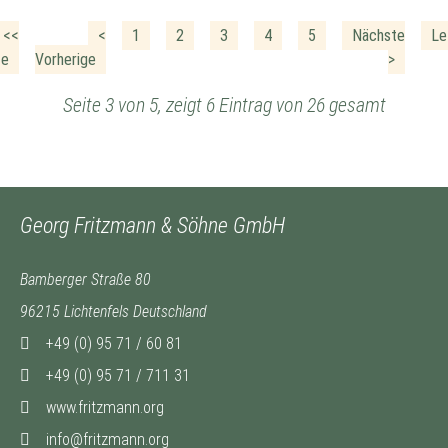
<<
<
1
2
3
4
5
Nächste
Le
te
Vorherige
>
Seite 3 von 5, zeigt 6 Eintrag von 26 gesamt
Georg Fritzmann & Söhne GmbH
Bamberger Straße 80
96215 Lichtenfels Deutschland
+49 (0) 95 71 / 60 81
+49 (0) 95 71 / 711 31
www.fritzmann.org
info@fritzmann.org