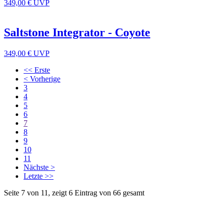
349,00 €
UVP
Saltstone Integrator - Coyote
349,00 €
UVP
<< Erste
< Vorherige
3
4
5
6
7
8
9
10
11
Nächste >
Letzte >>
Seite 7 von 11, zeigt 6 Eintrag von 66 gesamt