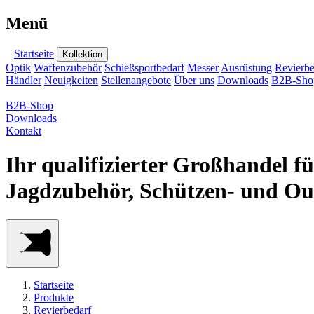
Menü
Startseite
Kollektion
Optik
Waffenzubehör
Schießsportbedarf
Messer
Ausrüstung
Revierbe
Händler
Neuigkeiten
Stellenangebote
Über uns
Downloads
B2B-Sho
B2B-Shop
Downloads
Kontakt
Ihr qualifizierter Großhandel f
Jagdzubehör, Schützen- und Ou
Startseite
Produkte
Revierbedarf