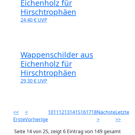
Eichenholz für
Hirschtrophäen
24,40 €
UVP
Wappenschilder aus
Eichenholz für
Hirschtrophäen
29,30 €
UVP
<<
<
10
11
12
13
14
15
16
17
18
Nächste
Letzte
Erste
Vorherige
>
>>
Seite 14 von 25, zeigt 6 Eintrag von 149 gesamt