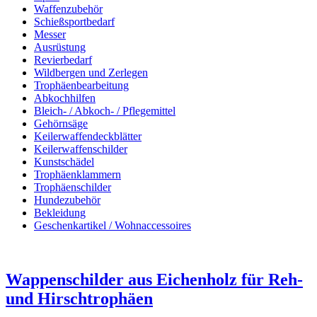
Waffenzubehör
Schießsportbedarf
Messer
Ausrüstung
Revierbedarf
Wildbergen und Zerlegen
Trophäenbearbeitung
Abkochhilfen
Bleich- / Abkoch- / Pflegemittel
Gehörnsäge
Keilerwaffendeckblätter
Keilerwaffenschilder
Kunstschädel
Trophäenklammern
Trophäenschilder
Hundezubehör
Bekleidung
Geschenkartikel / Wohnaccessoires
Wappenschilder aus Eichenholz für Reh-
und Hirschtrophäen