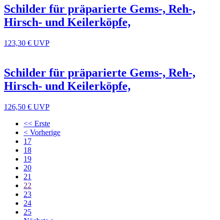
Schilder für präparierte Gems-, Reh-,
Hirsch- und Keilerköpfe,
123,30 €
UVP
Schilder für präparierte Gems-, Reh-,
Hirsch- und Keilerköpfe,
126,50 €
UVP
<< Erste
< Vorherige
17
18
19
20
21
22
23
24
25