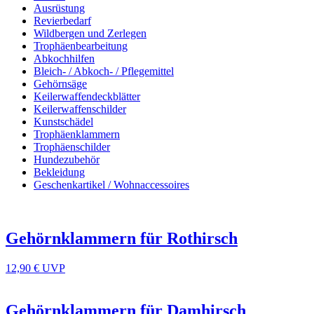
Ausrüstung
Revierbedarf
Wildbergen und Zerlegen
Trophäenbearbeitung
Abkochhilfen
Bleich- / Abkoch- / Pflegemittel
Gehörnsäge
Keilerwaffendeckblätter
Keilerwaffenschilder
Kunstschädel
Trophäenklammern
Trophäenschilder
Hundezubehör
Bekleidung
Geschenkartikel / Wohnaccessoires
Gehörnklammern für Rothirsch
12,90 €
UVP
Gehörnklammern für Damhirsch