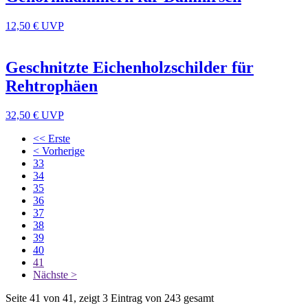
12,50 €
UVP
Geschnitzte Eichenholzschilder für
Rehtrophäen
32,50 €
UVP
<< Erste
< Vorherige
33
34
35
36
37
38
39
40
41
Nächste >
Seite 41 von 41, zeigt 3 Eintrag von 243 gesamt