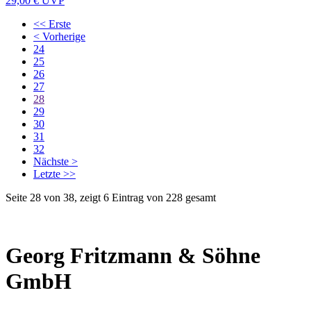
29,00 €
UVP
<< Erste
< Vorherige
24
25
26
27
28
29
30
31
32
Nächste >
Letzte >>
Seite 28 von 38, zeigt 6 Eintrag von 228 gesamt
Georg Fritzmann & Söhne
GmbH