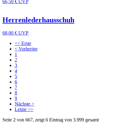
66,50 €
UVP
Herrenlederhausschuh
68,00 €
UVP
<< Erste
< Vorherige
1
2
3
4
5
6
7
8
9
Nächste >
Letzte >>
Seite 2 von 667, zeigt 6 Eintrag von 3.999 gesamt