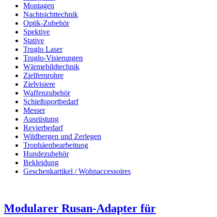
Montagen
Nachtsichttechnik
Optik-Zubehör
Spektive
Stative
Truglo Laser
Truglo-Visierungen
Wärmebildtechnik
Zielfernrohre
Zielvisiere
Waffenzubehör
Schießsportbedarf
Messer
Ausrüstung
Revierbedarf
Wildbergen und Zerlegen
Trophäenbearbeitung
Hundezubehör
Bekleidung
Geschenkartikel / Wohnaccessoires
Modularer Rusan-Adapter für