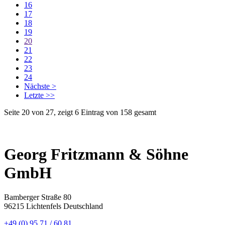
16
17
18
19
20
21
22
23
24
Nächste >
Letzte >>
Seite 20 von 27, zeigt 6 Eintrag von 158 gesamt
Georg Fritzmann & Söhne
GmbH
Bamberger Straße 80
96215 Lichtenfels Deutschland
+49 (0) 95 71 / 60 81