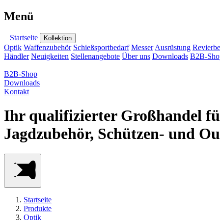
Menü
Startseite
Kollektion
Optik
Waffenzubehör
Schießsportbedarf
Messer
Ausrüstung
Revierbe
Händler
Neuigkeiten
Stellenangebote
Über uns
Downloads
B2B-Sho
B2B-Shop
Downloads
Kontakt
Ihr qualifizierter Großhandel f
Jagdzubehör, Schützen- und Ou
Startseite
Produkte
Optik