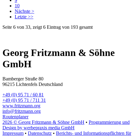
9
10
Nächste >
Letzte >>
Seite 6 von 33, zeigt 6 Eintrag von 193 gesamt
Georg Fritzmann & Söhne
GmbH
Bamberger Straße 80
96215 Lichtenfels Deutschland
+49 (0) 95 71 / 60 81
+49 (0) 95 71 / 711 31
www.fritzmann.org
info@fritzmann.org
Routenplaner
2026 © Georg Fritzmann & Söhne GmbH
•
Programmierung und
Design by werbepraxis media GmbH
Impressum
•
Datenschutz
•
Berichts- und Informationspflichten für