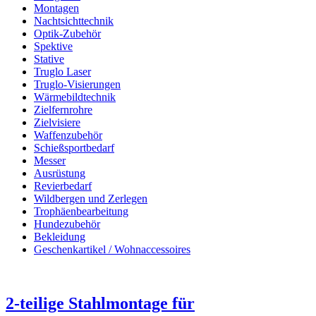
Montagen
Nachtsichttechnik
Optik-Zubehör
Spektive
Stative
Truglo Laser
Truglo-Visierungen
Wärmebildtechnik
Zielfernrohre
Zielvisiere
Waffenzubehör
Schießsportbedarf
Messer
Ausrüstung
Revierbedarf
Wildbergen und Zerlegen
Trophäenbearbeitung
Hundezubehör
Bekleidung
Geschenkartikel / Wohnaccessoires
2-teilige Stahlmontage für