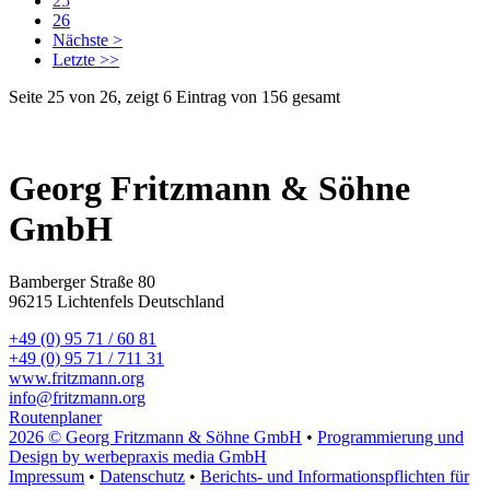
25
26
Nächste >
Letzte >>
Seite 25 von 26, zeigt 6 Eintrag von 156 gesamt
Georg Fritzmann & Söhne
GmbH
Bamberger Straße 80
96215 Lichtenfels Deutschland
+49 (0) 95 71 / 60 81
+49 (0) 95 71 / 711 31
www.fritzmann.org
info@fritzmann.org
Routenplaner
2026 © Georg Fritzmann & Söhne GmbH
•
Programmierung und
Design by werbepraxis media GmbH
Impressum
•
Datenschutz
•
Berichts- und Informationspflichten für