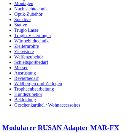
Montagen
Nachtsichttechnik
Optik-Zubehör
Spektive
Stative
Truglo Laser
Truglo-Visierungen
Wärmebildtechnik
Zielfernrohre
Zielvisiere
Waffenzubehör
Schießsportbedarf
Messer
Ausrüstung
Revierbedarf
Wildbergen und Zerlegen
Trophäenbearbeitung
Hundezubehör
Bekleidung
Geschenkartikel / Wohnaccessoires
Modularer RUSAN Adapter MAR-FX