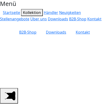
Menü
Startseite
Kollektion
Händler
Neuigkeiten
Stellenangebote
Über uns
Downloads
B2B-Shop
Kontakt
B2B-Shop
Downloads
Kontakt
Ihr qualifizierter
Großhandel für
Jagdzubehör, Schützen-
und Outdoorbedarf.