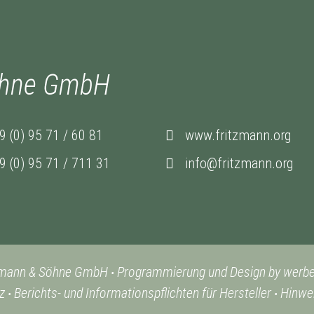
öhne GmbH
9 (0) 95 71 / 60 81
www.fritzmann.org
9 (0) 95 71 / 711 31
info@fritzmann.org
zmann & Söhne GmbH
Programmierung und Design by werb
•
z
Berichts- und Informationspflichten für Hersteller
Hinwei
•
•