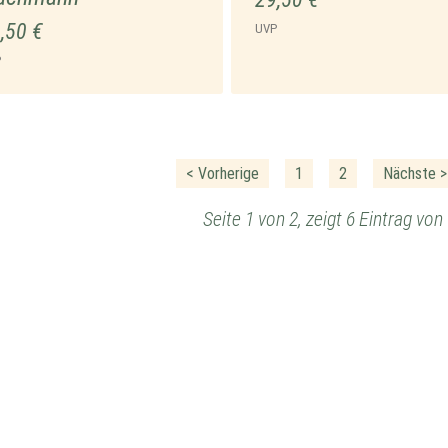
,50 €
UVP
P
< Vorherige
1
2
Nächste >
Seite 1 von 2, zeigt 6 Eintrag vo