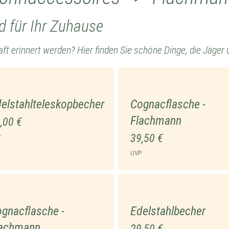
d für Ihr Zuhause
t erinnert werden? Hier finden Sie schöne Dinge, die Jäger 
elstahlteleskopbecher
Cognacflasche -
Flachmann
,00 €
39,50 €
P
UVP
gnacflasche -
Edelstahlbecher
lachmann
29,50 €