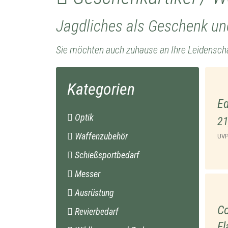
Jagdliches als Geschenk un
Sie möchten auch zuhause an Ihre Leidenschaf
Kategorien
Ed
Optik
21
Waffenzubehör
UV
Schießsportbedarf
Messer
Ausrüstung
Co
Revierbedarf
F