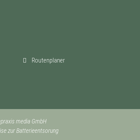
Routenplaner
epraxis media GmbH
se zur Batterieentsorung