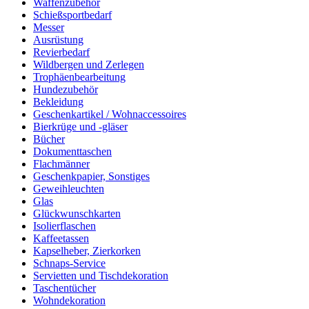
Waffenzubehör
Schießsportbedarf
Messer
Ausrüstung
Revierbedarf
Wildbergen und Zerlegen
Trophäenbearbeitung
Hundezubehör
Bekleidung
Geschenkartikel / Wohnaccessoires
Bierkrüge und -gläser
Bücher
Dokumenttaschen
Flachmänner
Geschenkpapier, Sonstiges
Geweihleuchten
Glas
Glückwunschkarten
Isolierflaschen
Kaffeetassen
Kapselheber, Zierkorken
Schnaps-Service
Servietten und Tischdekoration
Taschentücher
Wohndekoration