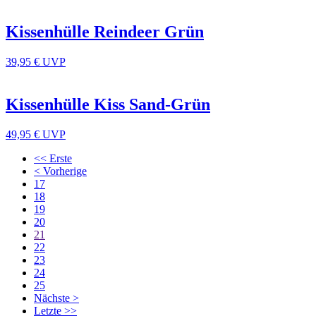
Kissenhülle Reindeer Grün
39,95 €
UVP
Kissenhülle Kiss Sand-Grün
49,95 €
UVP
<< Erste
< Vorherige
17
18
19
20
21
22
23
24
25
Nächste >
Letzte >>