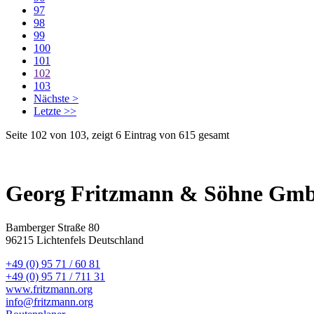
97
98
99
100
101
102
103
Nächste >
Letzte >>
Seite 102 von 103, zeigt 6 Eintrag von 615 gesamt
Georg Fritzmann & Söhne Gm
Bamberger Straße 80
96215 Lichtenfels Deutschland
+49 (0) 95 71 / 60 81
+49 (0) 95 71 / 711 31
www.fritzmann.org
info@fritzmann.org