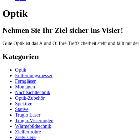
Optik
Nehmen Sie Ihr Ziel sicher ins Visier!
Gute Optik ist das A und O: Ihre Treffsicherheit steht und fällt mit 
Kategorien
Optik
Entfernungsmesser
Ferngläser
Montagen
Nachtsichttechnik
Optik-Zubehör
Spektive
Stative
Truglo Laser
Truglo-Visierungen
Wärmebildtechnik
Zielfernrohre
Zielvisiere