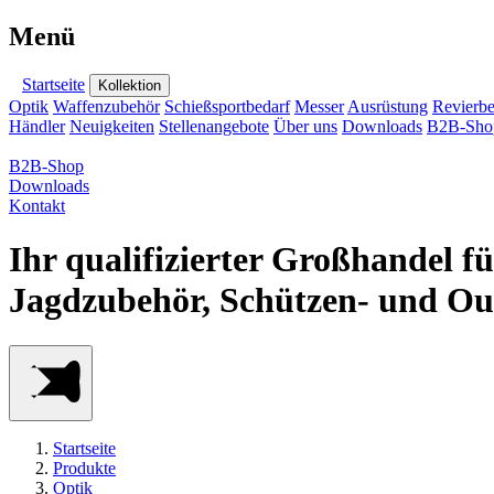
Menü
Startseite
Kollektion
Optik
Waffenzubehör
Schießsportbedarf
Messer
Ausrüstung
Revierbe
Händler
Neuigkeiten
Stellenangebote
Über uns
Downloads
B2B-Sho
B2B-Shop
Downloads
Kontakt
Ihr qualifizierter Großhandel f
Jagdzubehör, Schützen- und Ou
Startseite
Produkte
Optik