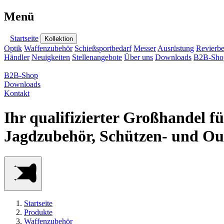
Menü
Startseite
Kollektion
Optik
Waffenzubehör
Schießsportbedarf
Messer
Ausrüstung
Revierbe
Händler
Neuigkeiten
Stellenangebote
Über uns
Downloads
B2B-Sho
B2B-Shop
Downloads
Kontakt
Ihr qualifizierter Großhandel f
Jagdzubehör, Schützen- und Ou
Startseite
Produkte
Waffenzubehör