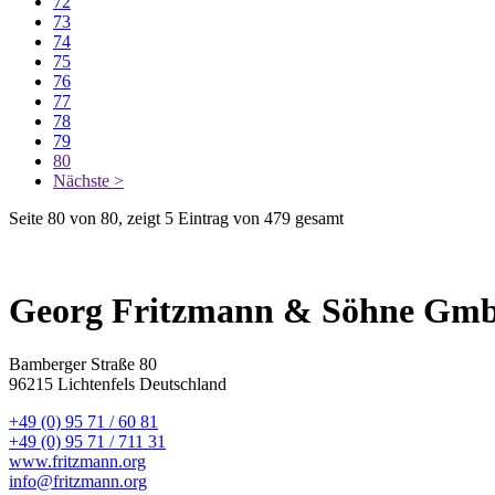
72
73
74
75
76
77
78
79
80
Nächste >
Seite 80 von 80, zeigt 5 Eintrag von 479 gesamt
Georg Fritzmann & Söhne Gm
Bamberger Straße 80
96215 Lichtenfels Deutschland
+49 (0) 95 71 / 60 81
+49 (0) 95 71 / 711 31
www.fritzmann.org
info@fritzmann.org