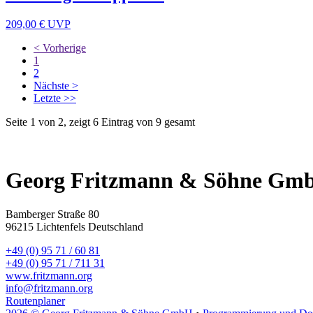
209,00 €
UVP
< Vorherige
1
2
Nächste >
Letzte >>
Seite 1 von 2, zeigt 6 Eintrag von 9 gesamt
Georg Fritzmann & Söhne Gm
Bamberger Straße 80
96215 Lichtenfels Deutschland
+49 (0) 95 71 / 60 81
+49 (0) 95 71 / 711 31
www.fritzmann.org
info@fritzmann.org
Routenplaner