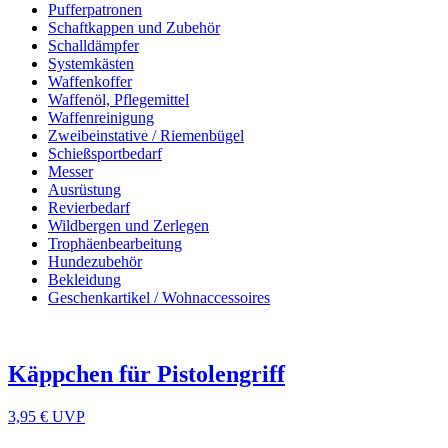
Pufferpatronen
Schaftkappen und Zubehör
Schalldämpfer
Systemkästen
Waffenkoffer
Waffenöl, Pflegemittel
Waffenreinigung
Zweibeinstative / Riemenbügel
Schießsportbedarf
Messer
Ausrüstung
Revierbedarf
Wildbergen und Zerlegen
Trophäenbearbeitung
Hundezubehör
Bekleidung
Geschenkartikel / Wohnaccessoires
Käppchen für Pistolengriff
3,95 €
UVP