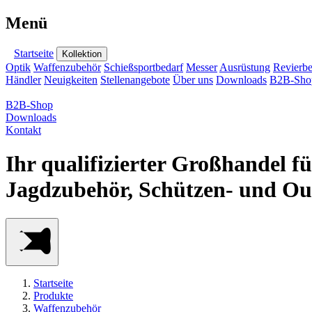
Menü
Startseite
Kollektion
Optik
Waffenzubehör
Schießsportbedarf
Messer
Ausrüstung
Revierbe
Händler
Neuigkeiten
Stellenangebote
Über uns
Downloads
B2B-Sho
B2B-Shop
Downloads
Kontakt
Ihr qualifizierter Großhandel f
Jagdzubehör, Schützen- und Ou
Startseite
Produkte
Waffenzubehör