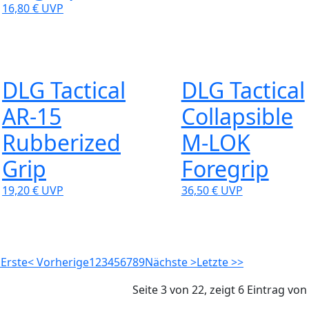
16,80 €
UVP
DLG Tactical
DLG Tactical
AR‑15
Collapsible
Rubberized
M-LOK
Grip
Foregrip
19,20 €
UVP
36,50 €
UVP
 Erste
< Vorherige
1
2
3
4
5
6
7
8
9
Nächste >
Letzte >>
Seite 3 von 22, zeigt 6 Eintrag vo