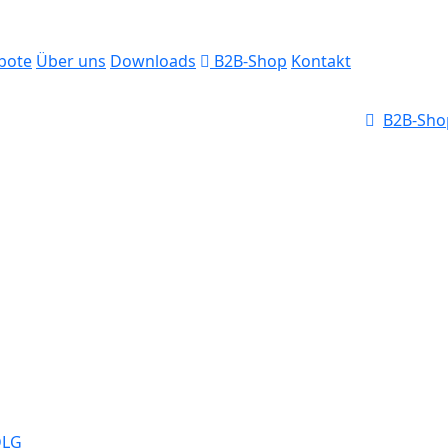
bote
Über uns
Downloads
B2B-Shop
Kontakt
B2B-Sho
 Großhandel für
tzen- und
DLG