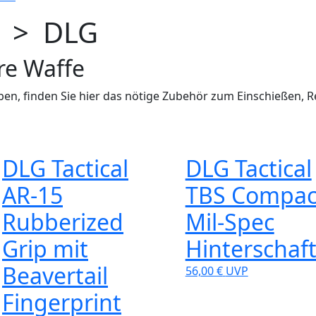
 > DLG
re Waffe
ben, finden Sie hier das nötige Zubehör zum Einschießen, R
DLG Tactical
DLG Tactical
AR-15
TBS Compac
Rubberized
Mil-Spec
Grip mit
Hinterschaf
Beavertail
56,00 €
UVP
Fingerprint