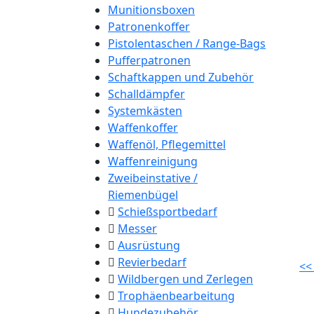
Munitionsboxen
Patronenkoffer
Pistolentaschen / Range-Bags
Pufferpatronen
Schaftkappen und Zubehör
Schalldämpfer
Systemkästen
Waffenkoffer
Waffenöl, Pflegemittel
Waffenreinigung
Zweibeinstative /
Riemenbügel
Schießsportbedarf
Messer
Ausrüstung
Revierbedarf
<<
Wildbergen und Zerlegen
Trophäenbearbeitung
Hundezubehör