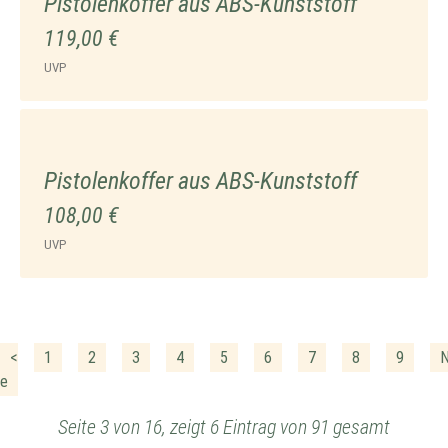
Pistolenkoffer aus ABS-Kunststoff
119,00 €
UVP
Pistolenkoffer aus ABS-Kunststoff
108,00 €
UVP
<
1
2
3
4
5
6
7
8
9
N
ge
Seite 3 von 16, zeigt 6 Eintrag von 91 gesamt