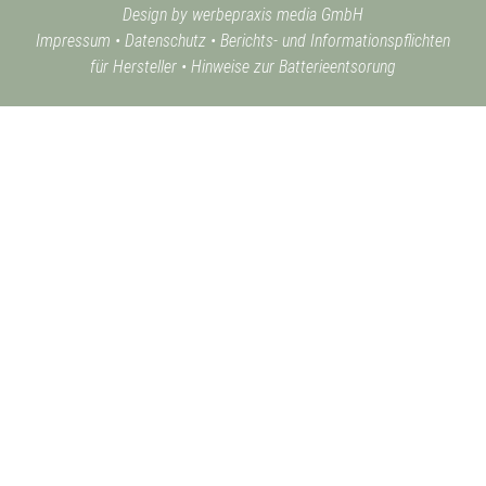
Design by werbepraxis media GmbH
Impressum
•
Datenschutz
•
Berichts- und Informationspflichten
für Hersteller
•
Hinweise zur Batterieentsorung