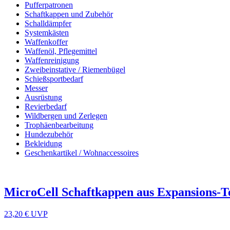
Pufferpatronen
Schaftkappen und Zubehör
Schalldämpfer
Systemkästen
Waffenkoffer
Waffenöl, Pflegemittel
Waffenreinigung
Zweibeinstative / Riemenbügel
Schießsportbedarf
Messer
Ausrüstung
Revierbedarf
Wildbergen und Zerlegen
Trophäenbearbeitung
Hundezubehör
Bekleidung
Geschenkartikel / Wohnaccessoires
MicroCell Schaftkappen aus Expansions-
23,20 €
UVP