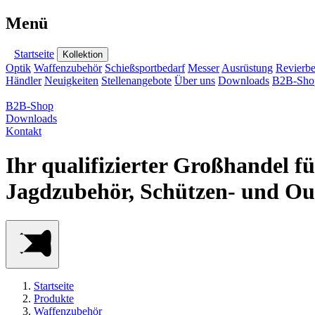
Menü
Startseite
Kollektion
Optik
Waffenzubehör
Schießsportbedarf
Messer
Ausrüstung
Revierbe
Händler
Neuigkeiten
Stellenangebote
Über uns
Downloads
B2B-Sho
B2B-Shop
Downloads
Kontakt
Ihr qualifizierter Großhandel f
Jagdzubehör, Schützen- und Ou
Startseite
Produkte
Waffenzubehör