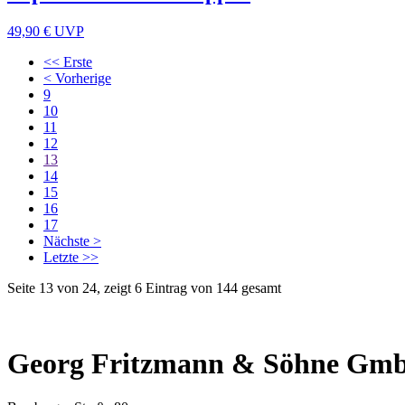
49,90 €
UVP
<< Erste
< Vorherige
9
10
11
12
13
14
15
16
17
Nächste >
Letzte >>
Seite 13 von 24, zeigt 6 Eintrag von 144 gesamt
Georg Fritzmann & Söhne Gm