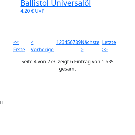
Ballistol Universalöl
4,20 €
UVP
<<
<
1
2
3
4
5
6
7
8
9
Nächste
Letzte
Erste
Vorherige
>
>>
Seite 4 von 273, zeigt 6 Eintrag von 1.635
gesamt