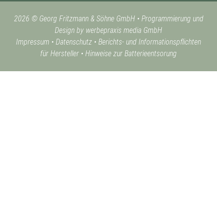
2026 © Georg Fritzmann & Söhne GmbH
•
Programmierung und
Design by werbepraxis media GmbH
Impressum
•
Datenschutz
•
Berichts- und Informationspflichten
für Hersteller
•
Hinweise zur Batterieentsorung