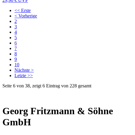
29,90 €
UVP
<< Erste
< Vorherige
2
3
4
5
6
7
8
9
10
Nächste >
Letzte >>
Seite 6 von 38, zeigt 6 Eintrag von 228 gesamt
Georg Fritzmann & Söhne
GmbH