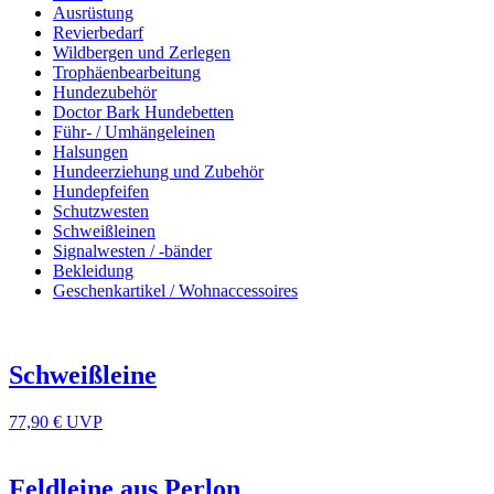
Ausrüstung
Revierbedarf
Wildbergen und Zerlegen
Trophäenbearbeitung
Hundezubehör
Doctor Bark Hundebetten
Führ- / Umhängeleinen
Halsungen
Hundeerziehung und Zubehör
Hundepfeifen
Schutzwesten
Schweißleinen
Signalwesten / -bänder
Bekleidung
Geschenkartikel / Wohnaccessoires
Schweißleine
77,90 €
UVP
Feldleine aus Perlon