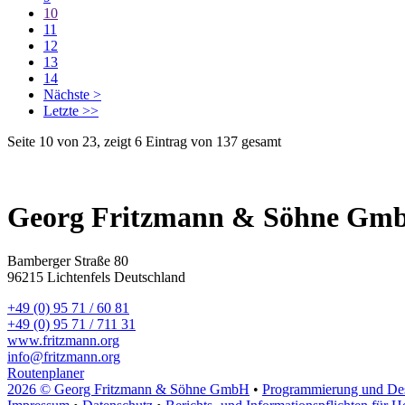
10
11
12
13
14
Nächste >
Letzte >>
Seite 10 von 23, zeigt 6 Eintrag von 137 gesamt
Georg Fritzmann & Söhne Gm
Bamberger Straße 80
96215 Lichtenfels Deutschland
+49 (0) 95 71 / 60 81
+49 (0) 95 71 / 711 31
www.fritzmann.org
info@fritzmann.org
Routenplaner
2026 © Georg Fritzmann & Söhne GmbH
•
Programmierung und De