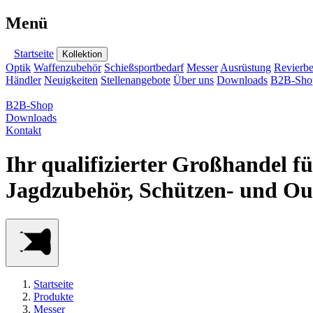
Menü
Startseite
Kollektion
Optik
Waffenzubehör
Schießsportbedarf
Messer
Ausrüstung
Revierbe
Händler
Neuigkeiten
Stellenangebote
Über uns
Downloads
B2B-Sho
B2B-Shop
Downloads
Kontakt
Ihr qualifizierter Großhandel f
Jagdzubehör, Schützen- und Ou
Startseite
Produkte
Messer