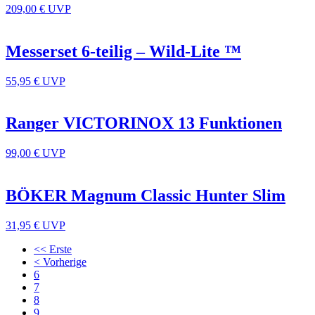
209,00 €
UVP
Messerset 6-teilig – Wild-Lite ™
55,95 €
UVP
Ranger VICTORINOX 13 Funktionen
99,00 €
UVP
BÖKER Magnum Classic Hunter Slim
31,95 €
UVP
<< Erste
< Vorherige
6
7
8
9