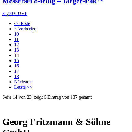
Messerset 8-teilig – Jaeger-Pak™
81,90 €
UVP
<< Erste
< Vorherige
10
11
12
13
14
15
16
17
18
Nächste >
Letzte >>
Seite 14 von 23, zeigt 6 Eintrag von 137 gesamt
Georg Fritzmann & Söhne