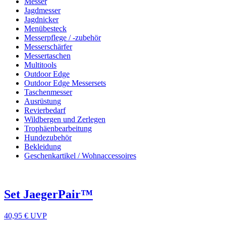
Messer
Jagdmesser
Jagdnicker
Menübesteck
Messerpflege / -zubehör
Messerschärfer
Messertaschen
Multitools
Outdoor Edge
Outdoor Edge Messersets
Taschenmesser
Ausrüstung
Revierbedarf
Wildbergen und Zerlegen
Trophäenbearbeitung
Hundezubehör
Bekleidung
Geschenkartikel / Wohnaccessoires
Set JaegerPair™
40,95 €
UVP