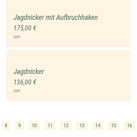
Jagdnicker mit Aufbruchhaken
175,00 €
UVP
Jagdnicker
136,00 €
UVP
8
9
10
11
12
13
14
15
16