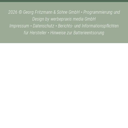
2026 © Georg Fritzmann & Söhne GmbH
•
Programmierung und
Design by werbepraxis media GmbH
Impressum
•
Datenschutz
•
Berichts- und Informationspflichten
für Hersteller
•
Hinweise zur Batterieentsorung