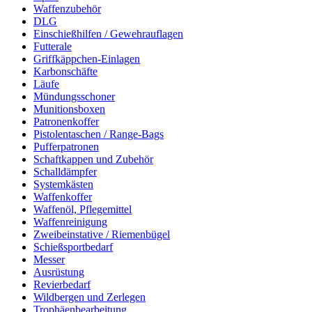
Waffenzubehör
DLG
Einschießhilfen / Gewehrauflagen
Futterale
Griffkäppchen-Einlagen
Karbonschäfte
Läufe
Mündungsschoner
Munitionsboxen
Patronenkoffer
Pistolentaschen / Range-Bags
Pufferpatronen
Schaftkappen und Zubehör
Schalldämpfer
Systemkästen
Waffenkoffer
Waffenöl, Pflegemittel
Waffenreinigung
Zweibeinstative / Riemenbügel
Schießsportbedarf
Messer
Ausrüstung
Revierbedarf
Wildbergen und Zerlegen
Trophäenbearbeitung