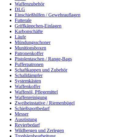
Waffenzubehör
DLG
Einschießhilfen / Gewehrauflagen
Futterale
Griffkäppchen-Einlagen
Karbonschäfte
Läufe
Mündungsschoner
Munitionsboxen
Patronenkoffer
Pistolentaschen / Range-Bags
Pufferpatronen
Schaftkappen und Zubehör
Schalldämpfer
Systemkästen
Waffenkoffer
Waffenöl, Pflegemittel
Waffenreinigung
Zweibeinstative / Riemenbügel
Schießsportbedarf
Messer
Ausrüstung
Revierbedarf
Wildbergen und Zerlegen
Trophäenbearbeitung