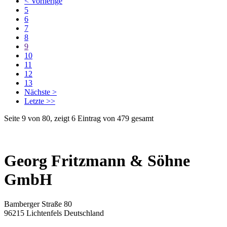
< Vorherige
5
6
7
8
9
10
11
12
13
Nächste >
Letzte >>
Seite 9 von 80, zeigt 6 Eintrag von 479 gesamt
Georg Fritzmann & Söhne
GmbH
Bamberger Straße 80
96215 Lichtenfels Deutschland